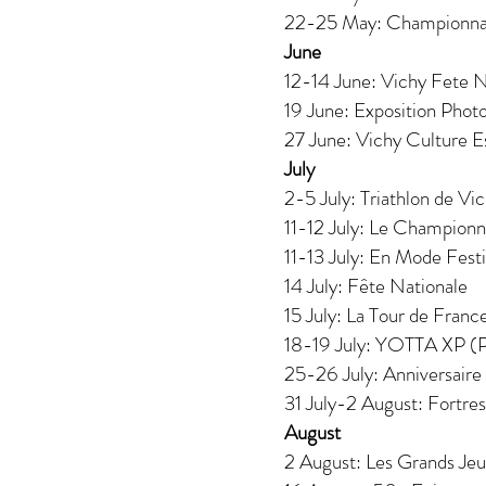
22-25 May: Championnat 
June
12-14 June: Vichy Fete N
19 June: Exposition Phot
27 June: Vichy Culture Es
July
2-5 July: Triathlon de V
11-12 July: Le Championna
11-13 July: En Mode Festi
14 July: Fête Nationale
15 July: La Tour de Franc
18-19 July: YOTTA XP (
25-26 July: Anniversair
31 July-2 August: Fortres
August
2 August: Les Grands Je