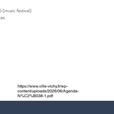
 (music festival)
tes
https://www.ville-vichy.fr/wp-
content/uploads/2026/06/Agenda-
N%C2%B038-1.pdf