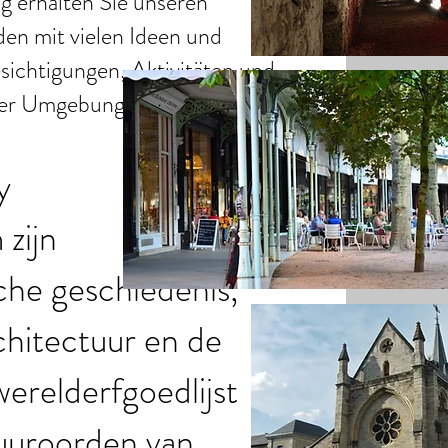
 erhalten Sie unseren
en mit vielen Ideen und
sichtigungen, Aktivitäten und
der Umgebung.
y
zijn
he geschiedenis,
hitectuur en de
elderfgoedlijst
uuroorden van