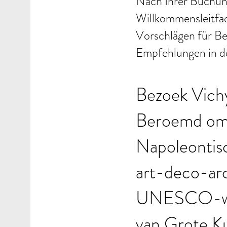
Nach Ihrer Buchung
Willkommensleitfad
Vorschlägen für Be
Empfehlungen in 
Bezoek Vich
Beroemd om 
Napoleontisc
art-deco-arc
UNESCO-wer
van Grote K