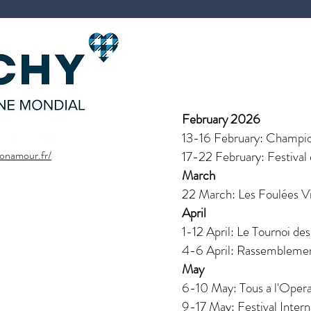
February 2026
13-16 February: Champio
monamour.fr/
17-22 February: Festival
March
22 March: Les Foulées V
April
1-12 April: Le Tournoi d
4-6 April: Rassembleme
May
6-10 May: Tous a l'Oper
9-17 May: Festival Intern